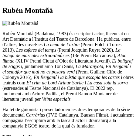
Rubèn Montañá
Rubèn Montañá (Badalona, 1983) és escriptor i actor, llicenciat en
Art Dramàtic a l’Institut del Teatre de Barcelona. Ha publicat, entre
d’altres, les novel·les
La nena de l’arbre
(Premi Folch i Torres
2013),
Les esferes del temps
(Premi Joaquim Ruyra 2020),
La
botiga de mascotes extraordinàries
(13è Premi Barcanova),
Atac
llimac
(XLIV Premi Ciutat d’Olot de Literatura Juvenil),
El bolígraf
de Higgs
i, juntament amb Toni Sans,
La Maranyota
,
En Benjamí i
el semàfor que mai no es posava verd
(Premi Guillem Cifre de
Colonya 2016),
En Benjamí i la bústia que escopia les cartes
i obres
teatrals com
El crim de Lord Arthur Savile
i
La casa sota la sorra
(estrenades al Teatre Nacional de Catalunya). El 2022 rep,
juntament amb Arturo Padilla, el Premi Ramon Muntaner de
literatura juvenil per
Veïns especials
.
Ha fet de guionista i presentador en les dues temporades de la sèrie
documental
Carràrius
(TVE Catalunya, Bausan Films), i actualment
compagina l’escriptura amb la tasca d’actor i dramaturg a la
companyia EGOS teatre, de la qual és fundador.