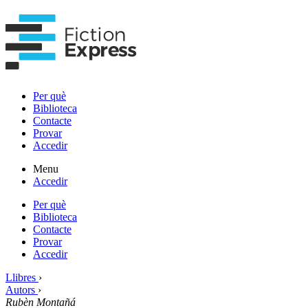
Per què
Biblioteca
Contacte
Provar
Accedir
Menu
Accedir
Per què
Biblioteca
Contacte
Provar
Accedir
Llibres
›
Autors
›
Rubèn Montañá