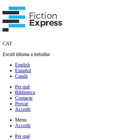
CAT
Escull idioma a treballar
English
Español
Català
Per què
Biblioteca
Contacte
Provar
Accedir
Menu
Accedir
Per què