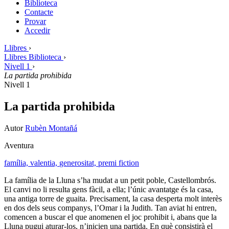
Biblioteca
Contacte
Provar
Accedir
Llibres
›
Llibres Biblioteca
›
Nivell 1
›
La partida prohibida
Nivell 1
La partida prohibida
Autor
Rubèn Montañá
Aventura
família,
valentia,
generositat,
premi fiction
La família de la Lluna s’ha mudat a un petit poble, Castellombrós.
El canvi no li resulta gens fàcil, a ella; l’únic avantatge és la casa,
una antiga torre de guaita. Precisament, la casa desperta molt interès
en dos dels seus companys, l’Omar i la Judith. Tan aviat hi entren,
comencen a buscar el que anomenen el joc prohibit i, abans que la
Lluna pugui aturar-los, n’inicien una partida. En què consistirà el