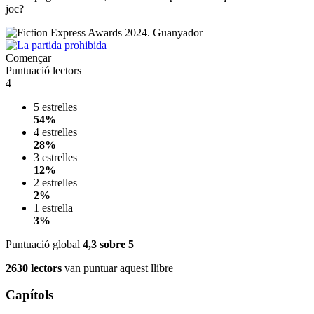
joc?
Començar
Puntuació lectors
4
5 estrelles
54%
4 estrelles
28%
3 estrelles
12%
2 estrelles
2%
1 estrella
3%
Puntuació global
4,3
sobre 5
2630 lectors
van puntuar aquest llibre
Capítols