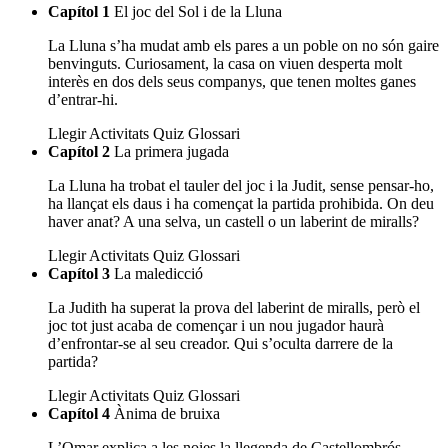
Capítol 1
El joc del Sol i de la Lluna
La Lluna s’ha mudat amb els pares a un poble on no són gaire
benvinguts. Curiosament, la casa on viuen desperta molt
interès en dos dels seus companys, que tenen moltes ganes
d’entrar-hi.
Llegir
Activitats
Quiz
Glossari
Capítol 2
La primera jugada
La Lluna ha trobat el tauler del joc i la Judit, sense pensar-ho,
ha llançat els daus i ha començat la partida prohibida. On deu
haver anat? A una selva, un castell o un laberint de miralls?
Llegir
Activitats
Quiz
Glossari
Capítol 3
La maledicció
La Judith ha superat la prova del laberint de miralls, però el
joc tot just acaba de començar i un nou jugador haurà
d’enfrontar-se al seu creador. Qui s’oculta darrere de la
partida?
Llegir
Activitats
Quiz
Glossari
Capítol 4
Ànima de bruixa
L’Omar explica a les noies la llegenda de Castellombrós.