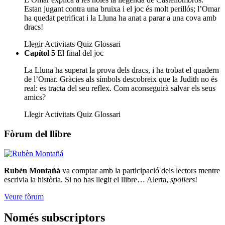
Estan jugant contra una bruixa i el joc és molt perillós; l’Omar
ha quedat petrificat i la Lluna ha anat a parar a una cova amb
dracs!
Llegir
Activitats
Quiz
Glossari
Capítol 5
El final del joc
La Lluna ha superat la prova dels dracs, i ha trobat el quadern
de l’Omar. Gràcies als símbols descobreix que la Judith no és
real: es tracta del seu reflex. Com aconseguirà salvar els seus
amics?
Llegir
Activitats
Quiz
Glossari
Fòrum del llibre
Rubèn Montañá
va comptar amb la participació dels lectors mentre
escrivia la història. Si no has llegit el llibre… Alerta,
spoilers
!
Veure fòrum
Només subscriptors