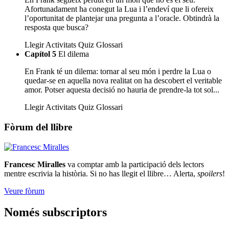
Afortunadament ha conegut la Lua i l’endeví que li ofereix
l’oportunitat de plantejar una pregunta a l’oracle. Obtindrà la
resposta que busca?
Llegir
Activitats
Quiz
Glossari
Capítol 5
El dilema
En Frank té un dilema: tornar al seu món i perdre la Lua o
quedar-se en aquella nova realitat on ha descobert el veritable
amor. Potser aquesta decisió no hauria de prendre-la tot sol...
Llegir
Activitats
Quiz
Glossari
Fòrum del llibre
Francesc Miralles
va comptar amb la participació dels lectors
mentre escrivia la història. Si no has llegit el llibre… Alerta,
spoilers
!
Veure fòrum
Només subscriptors