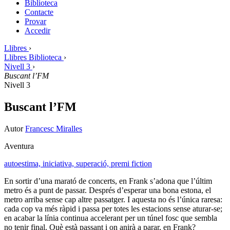
Biblioteca
Contacte
Provar
Accedir
Llibres
›
Llibres Biblioteca
›
Nivell 3
›
Buscant l’FM
Nivell 3
Buscant l’FM
Autor
Francesc Miralles
Aventura
autoestima,
iniciativa,
superació,
premi fiction
En sortir d’una marató de concerts, en Frank s’adona que l’últim
metro és a punt de passar. Després d’esperar una bona estona, el
metro arriba sense cap altre passatger. I aquesta no és l’única raresa:
cada cop va més ràpid i passa per totes les estacions sense aturar-se;
en acabar la línia continua accelerant per un túnel fosc que sembla
no tenir final. Què està passant i on anirà a parar, en Frank?