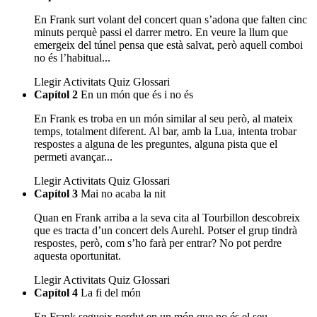
En Frank surt volant del concert quan s’adona que falten cinc
minuts perquè passi el darrer metro. En veure la llum que
emergeix del túnel pensa que està salvat, però aquell comboi
no és l’habitual...
Llegir
Activitats
Quiz
Glossari
Capítol 2
En un món que és i no és
En Frank es troba en un món similar al seu però, al mateix
temps, totalment diferent. Al bar, amb la Lua, intenta trobar
respostes a alguna de les preguntes, alguna pista que el
permeti avançar...
Llegir
Activitats
Quiz
Glossari
Capítol 3
Mai no acaba la nit
Quan en Frank arriba a la seva cita al Tourbillon descobreix
que es tracta d’un concert dels Aurehl. Potser el grup tindrà
respostes, però, com s’ho farà per entrar? No pot perdre
aquesta oportunitat.
Llegir
Activitats
Quiz
Glossari
Capítol 4
La fi del món
En Frank segueix perdut en un món que no és el seu.