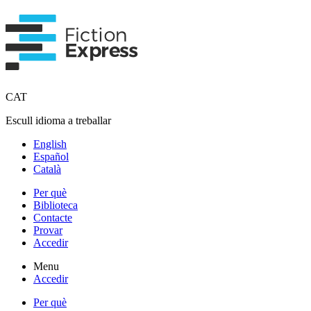
CAT
Escull idioma a treballar
English
Español
Català
Per què
Biblioteca
Contacte
Provar
Accedir
Menu
Accedir
Per què