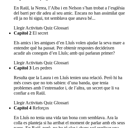
En Raül, la Nerea, l’Alba i en Nelson s’han trobat a l’església
del barri per dir adeu al seu amic. Encara no han assimilat que
ell ja no hi sigui, tot semblava que anava bé...
Llegir
Activitats
Quiz
Glossari
Capítol 2
El secret
Els amics i les amigues d’en Lluís volen ajudar la seva mare a
entendre què ha passat. Per obtenir respostes decideixen
acudir als coneguts d’en Lluís; amb qui parlaran primer?
Llegir
Activitats
Quiz
Glossari
Capítol 3
Les pedres
Resulta que la Laura i en Lluís tenien una relació. Però hi ha
més coses que no tots sabien: d’una banda, que tenia
problemes amb l’entrenador i, de l’altra, un secret que li va
confiar a en Raül.
Llegir
Activitats
Quiz
Glossari
Capítol 4
Reforços
En Lluís no tenia una vida tan bona com semblava. Ara la
colla es planteja si ha arribat el moment de parlar amb els seus
pares. En Raül, però, no ho té clar i abans vol explicar una