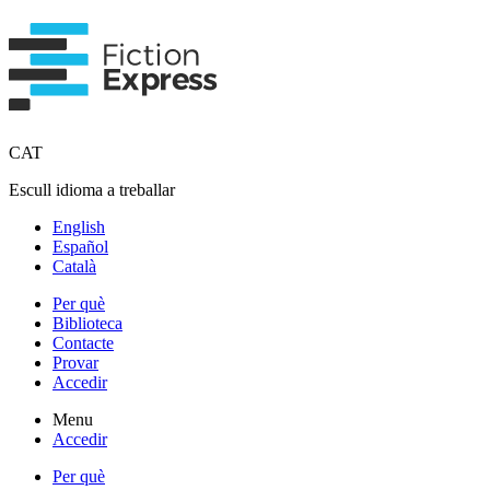
CAT
Escull idioma a treballar
English
Español
Català
Per què
Biblioteca
Contacte
Provar
Accedir
Menu
Accedir
Per què