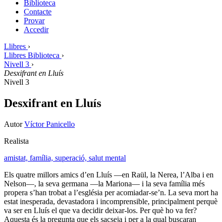
Biblioteca
Contacte
Provar
Accedir
Llibres
›
Llibres Biblioteca
›
Nivell 3
›
Desxifrant en Lluís
Nivell 3
Desxifrant en Lluís
Autor
Víctor Panicello
Realista
amistat,
família,
superació,
salut mental
Els quatre millors amics d’en Lluís —en Raül, la Nerea, l’Alba i en
Nelson—, la seva germana —la Mariona— i la seva família més
propera s’han trobat a l’església per acomiadar-se’n. La seva mort ha
estat inesperada, devastadora i incomprensible, principalment perquè
va ser en Lluís el que va decidir deixar-los. Per què ho va fer?
Aquesta és la pregunta que els sacseja i per a la qual buscaran