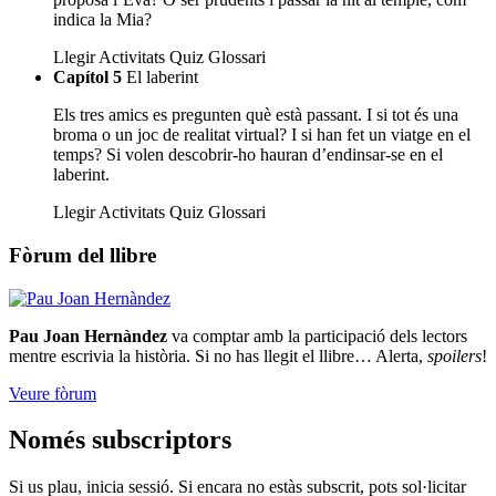
indica la Mia?
Llegir
Activitats
Quiz
Glossari
Capítol 5
El laberint
Els tres amics es pregunten què està passant. I si tot és una
broma o un joc de realitat virtual? I si han fet un viatge en el
temps? Si volen descobrir-ho hauran d’endinsar-se en el
laberint.
Llegir
Activitats
Quiz
Glossari
Fòrum del llibre
Pau Joan Hernàndez
va comptar amb la participació dels lectors
mentre escrivia la història. Si no has llegit el llibre… Alerta,
spoilers
!
Veure fòrum
Només subscriptors
Si us plau, inicia sessió. Si encara no estàs subscrit, pots sol·licitar