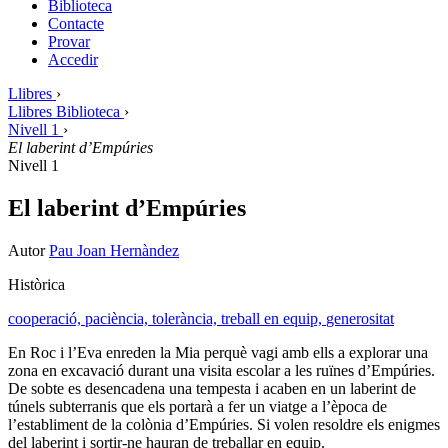
Biblioteca
Contacte
Provar
Accedir
Llibres
›
Llibres Biblioteca
›
Nivell 1
›
El laberint d’Empúries
Nivell 1
El laberint d’Empúries
Autor
Pau Joan Hernàndez
Històrica
cooperació,
paciència,
tolerància,
treball en equip,
generositat
En Roc i l’Eva enreden la Mia perquè vagi amb ells a explorar una
zona en excavació durant una visita escolar a les ruïnes d’Empúries.
De sobte es desencadena una tempesta i acaben en un laberint de
túnels subterranis que els portarà a fer un viatge a l’època de
l’establiment de la colònia d’Empúries. Si volen resoldre els enigmes
del laberint i sortir-ne hauran de treballar en equip.