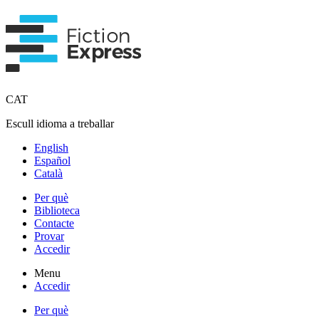
CAT
Escull idioma a treballar
English
Español
Català
Per què
Biblioteca
Contacte
Provar
Accedir
Menu
Accedir
Per què