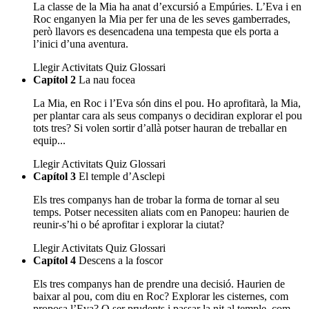
La classe de la Mia ha anat d’excursió a Empúries. L’Eva i en
Roc enganyen la Mia per fer una de les seves gamberrades,
però llavors es desencadena una tempesta que els porta a
l’inici d’una aventura.
Llegir
Activitats
Quiz
Glossari
Capítol 2
La nau focea
La Mia, en Roc i l’Eva són dins el pou. Ho aprofitarà, la Mia,
per plantar cara als seus companys o decidiran explorar el pou
tots tres? Si volen sortir d’allà potser hauran de treballar en
equip...
Llegir
Activitats
Quiz
Glossari
Capítol 3
El temple d’Asclepi
Els tres companys han de trobar la forma de tornar al seu
temps. Potser necessiten aliats com en Panopeu: haurien de
reunir-s’hi o bé aprofitar i explorar la ciutat?
Llegir
Activitats
Quiz
Glossari
Capítol 4
Descens a la foscor
Els tres companys han de prendre una decisió. Haurien de
baixar al pou, com diu en Roc? Explorar les cisternes, com
proposa l’Eva? O ser prudents i passar la nit al temple, com