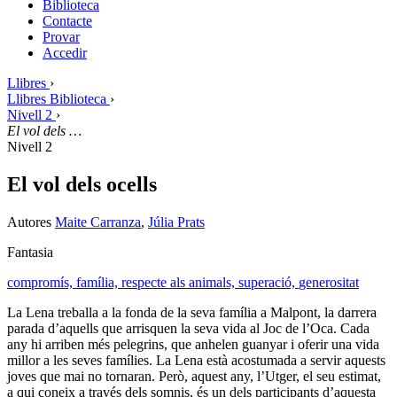
Biblioteca
Contacte
Provar
Accedir
Llibres
›
Llibres Biblioteca
›
Nivell 2
›
El vol dels …
Nivell 2
El vol dels ocells
Autores
Maite Carranza
,
Júlia Prats
Fantasia
compromís,
família,
respecte als animals,
superació,
generositat
La Lena treballa a la fonda de la seva família a Malpont, la darrera
parada d’aquells que arrisquen la seva vida al Joc de l’Oca. Cada
any hi arriben més pelegrins, que anhelen guanyar i oferir una vida
millor a les seves famílies. La Lena està acostumada a servir aquests
joves que mai no tornaran. Però, aquest any, l’Utger, el seu estimat,
a qui coneix a través dels somnis, és un dels participants d’aquesta