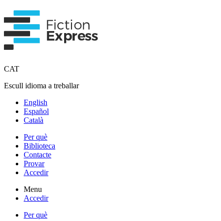
CAT
Escull idioma a treballar
English
Español
Català
Per què
Biblioteca
Contacte
Provar
Accedir
Menu
Accedir
Per què