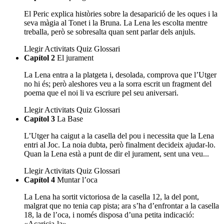
El Peric explica històries sobre la desaparició de les oques i la
seva màgia al Tonet i la Bruna. La Lena les escolta mentre
treballa, però se sobresalta quan sent parlar dels anjuls.
Llegir
Activitats
Quiz
Glossari
Capítol 2
El jurament
La Lena entra a la platgeta i, desolada, comprova que l’Utger
no hi és; però aleshores veu a la sorra escrit un fragment del
poema que el noi li va escriure pel seu aniversari.
Llegir
Activitats
Quiz
Glossari
Capítol 3
La Base
L’Utger ha caigut a la casella del pou i necessita que la Lena
entri al Joc. La noia dubta, però finalment decideix ajudar-lo.
Quan la Lena està a punt de dir el jurament, sent una veu...
Llegir
Activitats
Quiz
Glossari
Capítol 4
Muntar l’oca
La Lena ha sortit victoriosa de la casella 12, la del pont,
malgrat que no tenia cap pista; ara s’ha d’enfrontar a la casella
18, la de l’oca, i només disposa d’una petita indicació:
«Acaricia-la».