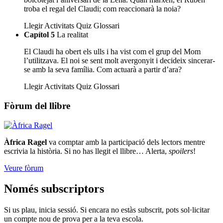
troba el regal del Claudi; com reaccionarà la noia?
Llegir
Activitats
Quiz
Glossari
Capítol 5
La realitat
El Claudi ha obert els ulls i ha vist com el grup del Mom
l’utilitzava. El noi se sent molt avergonyit i decideix sincerar-
se amb la seva família. Com actuarà a partir d’ara?
Llegir
Activitats
Quiz
Glossari
Fòrum del llibre
Àfrica Ragel
va comptar amb la participació dels lectors mentre
escrivia la història. Si no has llegit el llibre… Alerta,
spoilers
!
Veure fòrum
Només subscriptors
Si us plau, inicia sessió. Si encara no estàs subscrit, pots sol·licitar
un compte nou de prova per a la teva escola.