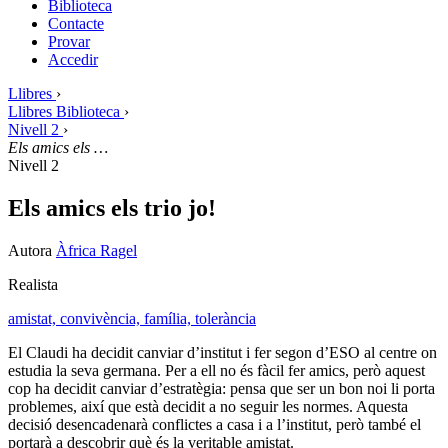
Biblioteca
Contacte
Provar
Accedir
Llibres
›
Llibres Biblioteca
›
Nivell 2
›
Els amics els …
Nivell 2
Els amics els trio jo!
Autora
Àfrica Ragel
Realista
amistat,
convivència,
família,
tolerància
El Claudi ha decidit canviar d’institut i fer segon d’ESO al centre on
estudia la seva germana. Per a ell no és fàcil fer amics, però aquest
cop ha decidit canviar d’estratègia: pensa que ser un bon noi li porta
problemes, així que està decidit a no seguir les normes. Aquesta
decisió desencadenarà conflictes a casa i a l’institut, però també el
portarà a descobrir què és la veritable amistat.