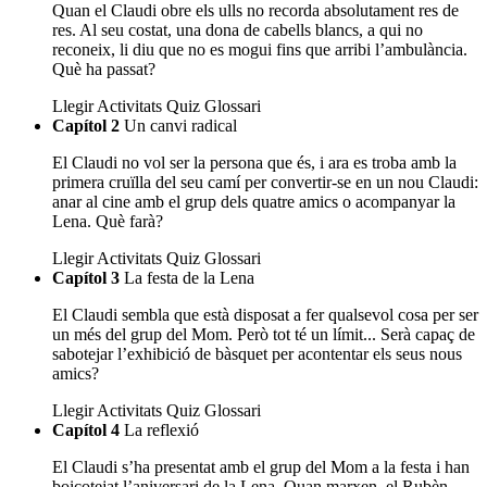
Quan el Claudi obre els ulls no recorda absolutament res de
res. Al seu costat, una dona de cabells blancs, a qui no
reconeix, li diu que no es mogui fins que arribi l’ambulància.
Què ha passat?
Llegir
Activitats
Quiz
Glossari
Capítol 2
Un canvi radical
El Claudi no vol ser la persona que és, i ara es troba amb la
primera cruïlla del seu camí per convertir-se en un nou Claudi:
anar al cine amb el grup dels quatre amics o acompanyar la
Lena. Què farà?
Llegir
Activitats
Quiz
Glossari
Capítol 3
La festa de la Lena
El Claudi sembla que està disposat a fer qualsevol cosa per ser
un més del grup del Mom. Però tot té un límit... Serà capaç de
sabotejar l’exhibició de bàsquet per acontentar els seus nous
amics?
Llegir
Activitats
Quiz
Glossari
Capítol 4
La reflexió
El Claudi s’ha presentat amb el grup del Mom a la festa i han
boicotejat l’aniversari de la Lena. Quan marxen, el Rubèn