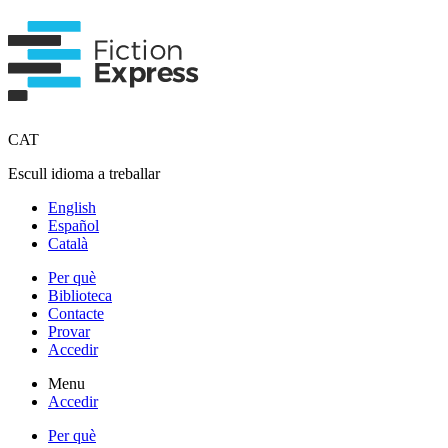
CAT
Escull idioma a treballar
English
Español
Català
Per què
Biblioteca
Contacte
Provar
Accedir
Menu
Accedir
Per què