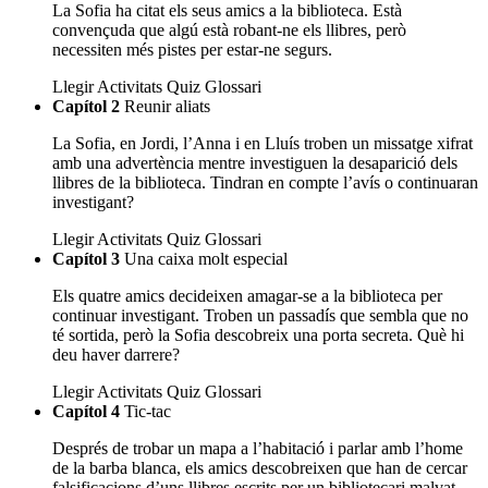
La Sofia ha citat els seus amics a la biblioteca. Està
convençuda que algú està robant-ne els llibres, però
necessiten més pistes per estar-ne segurs.
Llegir
Activitats
Quiz
Glossari
Capítol 2
Reunir aliats
La Sofia, en Jordi, l’Anna i en Lluís troben un missatge xifrat
amb una advertència mentre investiguen la desaparició dels
llibres de la biblioteca. Tindran en compte l’avís o continuaran
investigant?
Llegir
Activitats
Quiz
Glossari
Capítol 3
Una caixa molt especial
Els quatre amics decideixen amagar-se a la biblioteca per
continuar investigant. Troben un passadís que sembla que no
té sortida, però la Sofia descobreix una porta secreta. Què hi
deu haver darrere?
Llegir
Activitats
Quiz
Glossari
Capítol 4
Tic-tac
Després de trobar un mapa a l’habitació i parlar amb l’home
de la barba blanca, els amics descobreixen que han de cercar
falsificacions d’uns llibres escrits per un bibliotecari malvat.