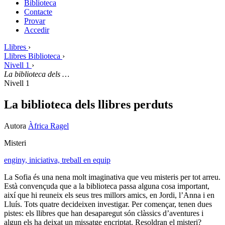
Biblioteca
Contacte
Provar
Accedir
Llibres
›
Llibres Biblioteca
›
Nivell 1
›
La biblioteca dels …
Nivell 1
La biblioteca dels llibres perduts
Autora
Àfrica Ragel
Misteri
enginy,
iniciativa,
treball en equip
La Sofia és una nena molt imaginativa que veu misteris per tot arreu.
Està convençuda que a la biblioteca passa alguna cosa important,
així que hi reuneix els seus tres millors amics, en Jordi, l’Anna i en
Lluís. Tots quatre decideixen investigar. Per començar, tenen dues
pistes: els llibres que han desaparegut són clàssics d’aventures i
algun els ha deixat un missatge encriptat. Resoldran el misteri?