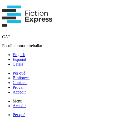
CAT
Escull idioma a treballar
English
Español
Català
Per què
Biblioteca
Contacte
Provar
Accedir
Menu
Accedir
Per què