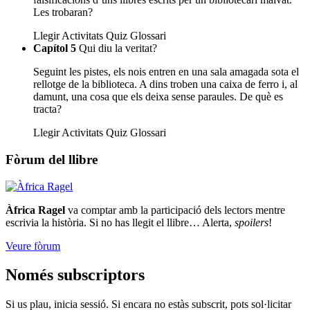
Les trobaran?
Llegir
Activitats
Quiz
Glossari
Capítol 5
Qui diu la veritat?
Seguint les pistes, els nois entren en una sala amagada sota el
rellotge de la biblioteca. A dins troben una caixa de ferro i, al
damunt, una cosa que els deixa sense paraules. De què es
tracta?
Llegir
Activitats
Quiz
Glossari
Fòrum del llibre
Àfrica Ragel
va comptar amb la participació dels lectors mentre
escrivia la història. Si no has llegit el llibre… Alerta,
spoilers
!
Veure fòrum
Només subscriptors
Si us plau, inicia sessió. Si encara no estàs subscrit, pots sol·licitar