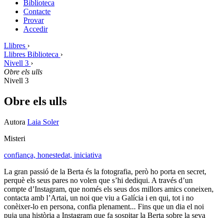
Biblioteca
Contacte
Provar
Accedir
Llibres
›
Llibres Biblioteca
›
Nivell 3
›
Obre els ulls
Nivell 3
Obre els ulls
Autora
Laia Soler
Misteri
confiança,
honestedat,
iniciativa
La gran passió de la Berta és la fotografia, però ho porta en secret,
perquè els seus pares no volen que s’hi dediqui. A través d’un
compte d’Instagram, que només els seus dos millors amics coneixen,
contacta amb l’Artai, un noi que viu a Galícia i en qui, tot i no
conèixer-lo en persona, confia plenament... Fins que un dia el noi
puja una història a Instagram que fa sospitar la Berta sobre la seva