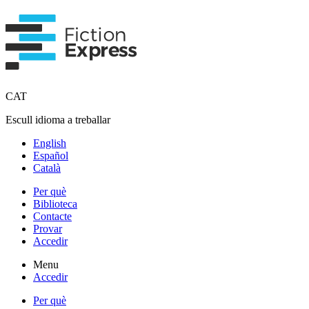
CAT
Escull idioma a treballar
English
Español
Català
Per què
Biblioteca
Contacte
Provar
Accedir
Menu
Accedir
Per què