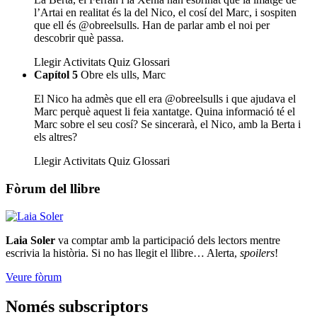
l’Artai en realitat és la del Nico, el cosí del Marc, i sospiten
que ell és @obreelsulls. Han de parlar amb el noi per
descobrir què passa.
Llegir
Activitats
Quiz
Glossari
Capítol 5
Obre els ulls, Marc
El Nico ha admès que ell era @obreelsulls i que ajudava el
Marc perquè aquest li feia xantatge. Quina informació té el
Marc sobre el seu cosí? Se sincerarà, el Nico, amb la Berta i
els altres?
Llegir
Activitats
Quiz
Glossari
Fòrum del llibre
Laia Soler
va comptar amb la participació dels lectors mentre
escrivia la història. Si no has llegit el llibre… Alerta,
spoilers
!
Veure fòrum
Només subscriptors