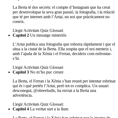
La Berta té dos secrets: el compte d’Instagram que ha creat
per desenvolupar la seva gran passió, la fotografia, i la relació
que té per internet amb l’Artai, un noi que pràcticament no
coneix.
Llegir
Activitats
Quiz
Glossari
Capítol 2
Un missatge misteriós
L’Artai publica una fotografia que esborra ràpidament i que el
situa a la ciutat de la Berta. Ella sospita que el noi menteix i,
amb l’ajuda de la Xènia i el Ferran, decideix com enfrontar-
s’hi.
Llegir
Activitats
Quiz
Glossari
Capítol 3
No m’ho puc creure
La Berta, el Ferran i la Xènia s’han reunit per intentar esbrinar
qui és i què pretén l’Artai, però tot es complica. Un usuari
desconegut, @obreelsulls, ha enviat a la Berta una
advertència.
Llegir
Activitats
Quiz
Glossari
Capítol 4
La veritat surt a la llum
La Berta, el Ferran i la Xènia han esbrinat que la imatge de